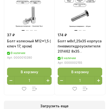
37 ₽
174 ₽
Болт колесный М12*1,5 (
Болт м8х1,25х35 корпуса
ключ 17, хром)
пневмогидроусилителя
201462 8х35
В наличии
хим.фос.прм
Арт.
0000010280
В наличии
Арт.
0000002155
В корзину
В корзину
Загрузить еще